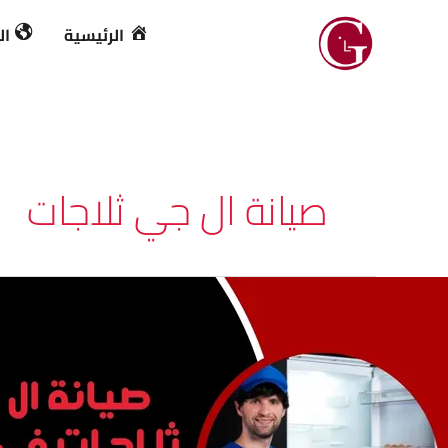
خطي
الرئيسية
ال
لى
لمحتوى
صيانة ال جي ثلاجات
يانة
ل
ي
لاجات
ي
صر