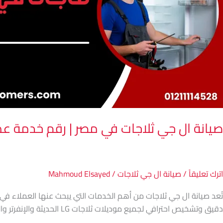
قم
دمة
ملاء
L
لمعتمد
2
اعة
صيانة ال جي ثلاجات في مصر | رقم خدمة عملاء LG المعتمد 4
اترك تعليقاً
/
صيانة ال جي ثلاجات
/
Mahmoud Elsayed
تُعد صيانة ال جي ثلاجات من أهم الخدمات التي يبحث عنها العملاء 
دقيق وتشخيص احترافي لجميع موديلات ثلاجات LG الحديثة والإنفرتر والديجيتال. يعتمد مركزنا على فنيين متخصصين في ثلاجات […]