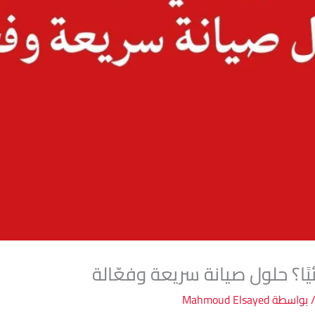
ًا؟ حلول صيانة سريعة وفعّالة
 بواسطة
Mahmoud Elsayed