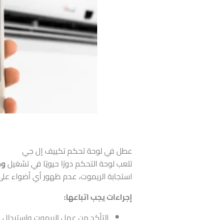
عطل في لوحة تحكم تكييف إل جي
تلعب لوحة التحكم دورًا حيويًا في تشغيل
وح
استجابة الريموت، عدم ظهور أي أضواء عل
إجراءات يجب اتباعها:
التأكد من عمل الريموت واستبدال ال