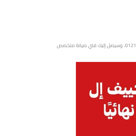
ولو تكييف إل جي لا يعمل نهائيًا، لا تحاول تشغيله بالقوة. اتصل الآن بمركز صيانة LG المعتمد على رقم 01211114528، وسيصل إليك فني صيانة متخصص