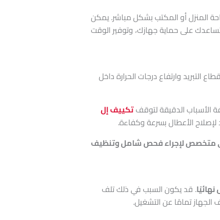
حة المنزل أو المكتب بشكل مباشر. يمكن
 تساعدك على حماية جهازك، وتوفير الوقت
التبريد وارتفاع درجات الحرارة داخل
فة الأسباب الدقيقة لتوقف
تكييف إل
د لإصلاح الأعطال بسرعة وكفاءة.
ًا على مركز صيانة LG المعتمد 01211114528، وسيصل إليك فني متخصص لإجراء فحص شامل وتنظيف
هائيًا
. قد يكون السبب في ذلك تلف
 الجهاز تمامًا عن التشغيل.