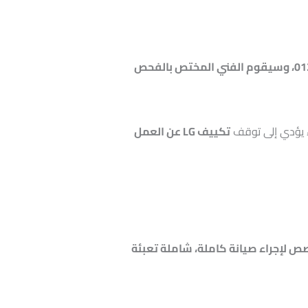
على 01211114528، وسيقوم الفني المختص بالفحص
ء يؤدي إلى توقف
تكييف LG عن العمل
 لإجراء صيانة كاملة، شاملة تعبئة