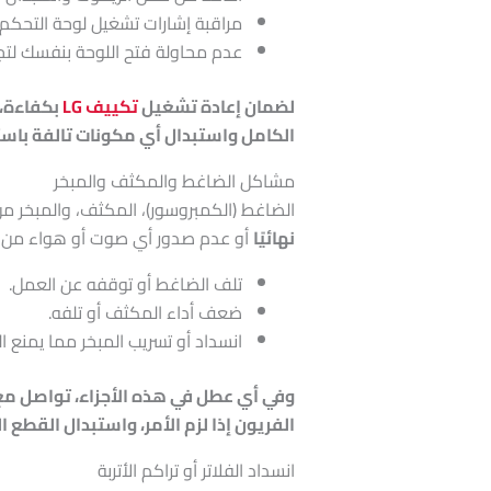
مراقبة إشارات تشغيل لوحة التحكم ق
عدم محاولة فتح اللوحة بنفسك لتجن
لضمان إعادة تشغيل
تكييف LG
بكفاءة، 
الكامل واستبدال أي مكونات تالفة باست
مشاكل الضاغط والمكثف والمبخر
الضاغط (الكمبروسور)، المكثف، والمبخر م
نهائيًا
أو عدم صدور أي صوت أو هواء من ا
تلف الضاغط أو توقفه عن العمل.
ضعف أداء المكثف أو تلفه.
انسداد أو تسريب المبخر مما يمنع الت
وفي أي عطل في هذه الأجزاء، تواصل مع مركز صيان
الفريون إذا لزم الأمر، واستبدال القطع
انسداد الفلاتر أو تراكم الأتربة