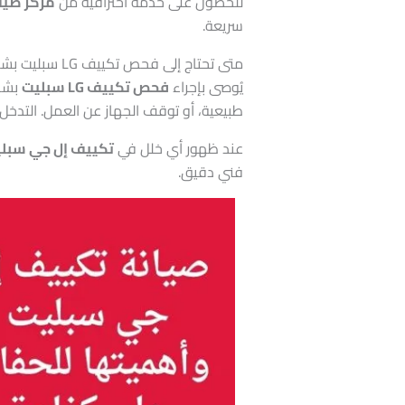
للحصول على خدمة احترافية من
مركز صيا
سريعة.
متى تحتاج إلى فحص تكييف LG سبليت بشكل فوري؟
يُوصى بإجراء
فحص تكييف LG سبليت
بشك
طبيعية، أو توقف الجهاز عن العمل. التدخل 
عند ظهور أي خلل في
تكييف إل جي سبل
فني دقيق.