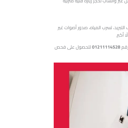
ل عبر واتساب لحجز زيارة فنية منزلية
تبريد، تسرب المياه، صدور أصوات غير
 أكبر.
رقم
01211114528
للحصول على فحص