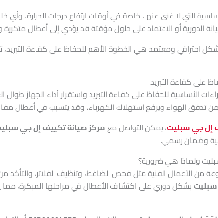
ساسية التي لا غنى عنها، خاصة في أوقات ارتفاع درجات الحرارة، وأي خلل
انة الدورية أو الاعتماد على حلول مؤقتة قد يؤدي إلى أعطال متكررة و
كل احترافي ومعتمد هي الخطوة الأهم للحفاظ على كفاءة التبريد، تقل
ظ على كفاءة التبريد
ءات الأساسية للحفاظ على كفاءة التبريد واستقرار أداء الجهاز طوال العا
ل من تدفق الهواء ويرفع استهلاك الكهرباء، وقد يتسبب في أعطال مفاجئ
 إل جي سبليت
، يمكن التواصل مع
مركز صيانة تكييف إل جي سبلي
لية وضمان رسمي.
ليت ولماذا هي ضرورية؟
 من الأعمال الفنية مثل فحص الضاغط، وتنظيف الفلاتر، والتأكد من سل
بشكل دوري على اكتشاف الأعطال في مراحلها المبكرة، مما ي