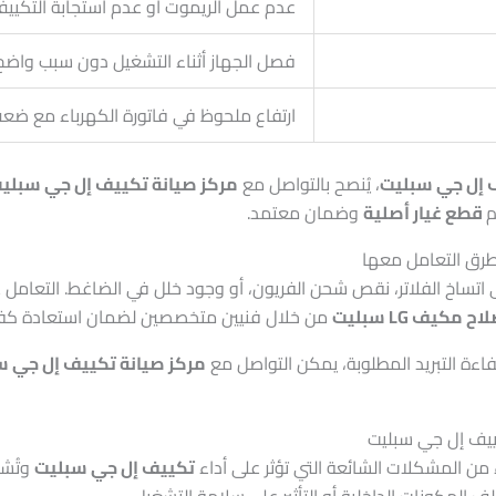
عدم عمل الريموت أو عدم استجابة التكيي
فصل الجهاز أثناء التشغيل دون سبب واضح
ارتفاع ملحوظ في فاتورة الكهرباء مع ضعف
 إل جي سبليت
، يُنصح بالتواصل مع
مركز صيانة تكييف إل جي سبلي
م
قطع غيار أصلية
وضمان معتمد.
رق التعامل معها
لى اتساخ الفلاتر، نقص شحن الفريون، أو وجود خلل في الضاغط. التعامل
اح مكيف LG سبليت
من خلال فنيين متخصصين لضمان استعادة كفاءة
اءة التبريد المطلوبة، يمكن التواصل مع
مركز صيانة تكييف إل جي س
ييف إل جي سبليت
من المشكلات الشائعة التي تؤثر على أداء
تكييف إل جي سبليت
وتُشي
المكونات الداخلية أو التأثير على سلامة التشغيل.