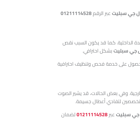
إل جي سبليت
عبر الرقم
01211114528
لوحدة الداخلية. كما قد يكون السبب نقص
ل جي سبليت
بشكل احترافي.
صول على خدمة فحص وتنظيف احترافية
خارجية. وفي بعض الحالات، قد يشير الصوت
تخصصين لتفادي أعطال جسيمة.
 جي سبليت
عبر
01211114528
لضمان