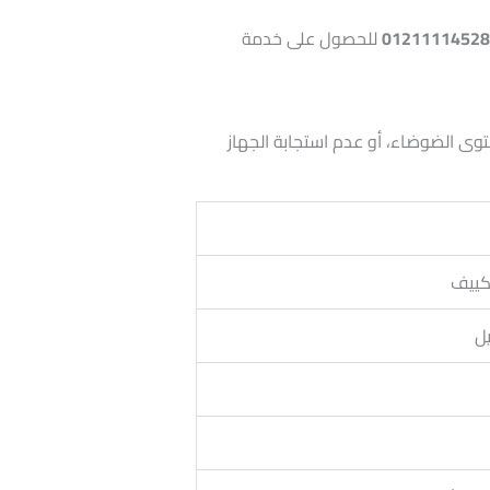
0121111452
للحصول على خدمة
توى الضوضاء، أو عدم استجابة الجهاز
كييف
يل