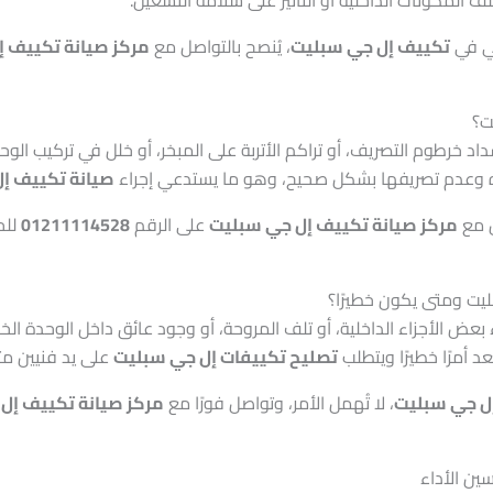
عي في
تكييف إل جي سبليت
، يُنصح بالتواصل مع
مركز صيانة تكييف 
ت؟
نسداد خرطوم التصريف، أو تراكم الأتربة على المبخر، أو خلل في تركيب ا
ياه وعدم تصريفها بشكل صحيح، وهو ما يستدعي إجراء
صيانة تكييف إ
ل مع
مركز صيانة تكييف إل جي سبليت
على الرقم
01211114528
للح
يت ومتى يكون خطيرًا؟
 بعض الأجزاء الداخلية، أو تلف المروحة، أو وجود عائق داخل الوحدة ال
 أمرًا خطيرًا ويتطلب
تصليح تكييفات إل جي سبليت
على يد فنيين م
ل جي سبليت
، لا تُهمل الأمر، وتواصل فورًا مع
مركز صيانة تكييف إل
ن الأداء