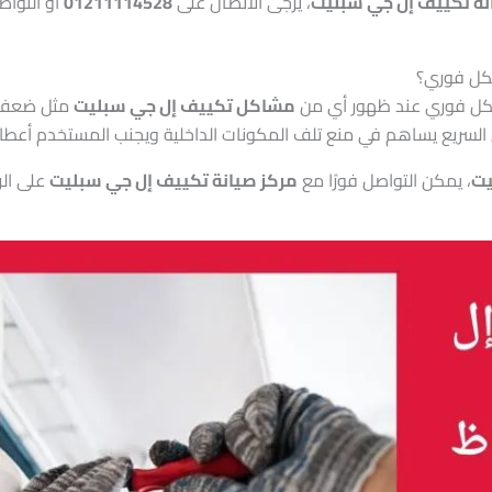
نة تكييف إل جي سبليت
، يرجى الاتصال على
01211114528
أو التواص
ل فوري عند ظهور أي من
مشاكل تكييف إل جي سبليت
مثل ضعف ال
السريع يساهم في منع تلف المكونات الداخلية ويجنب المستخدم أعطالًا
يت
، يمكن التواصل فورًا مع
مركز صيانة تكييف إل جي سبليت
على ال