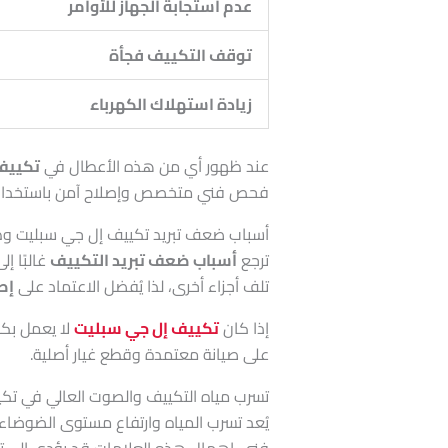
عدم استجابة الجهاز للأوامر
توقف التكييف فجأة
زيادة استهلاك الكهرباء
عند ظهور أي من هذه الأعطال في
تكييف
فحص فني متخصص وإصلاح آمن باستخدا
أسباب ضعف تبريد تكييف إل جي سبليت وط
ترجع
أسباب ضعف تبريد التكييف
غالبًا إ
تلف أجزاء أخرى، لذا يُفضل الاعتماد على
إصل
إذا كان
تكييف إل جي سبليت
لا يعمل بكف
على صيانة معتمدة وقطع غيار أصلية.
تسرب مياه التكييف والصوت العالي في تك
يُعد تسرب المياه وارتفاع مستوى الضوضاء 
فني. إهمال هذه العلامات قد يؤدي إلى تلف 