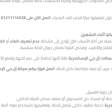
ص المكونات الكهربائية وضبط الحساسات بدقة لضمان عودة الغسالة 
اول تشغيلها مرارًا لتجنب تلف المحرك.
اتصل الآن على 01211114528
ل
مياه من أكثر الأسباب التي تؤدي إلى مشكلة
عدم تصريف الماء
أو
الض
لفلاتر والأنابيب، وفحص البلية لضمان دوران الحلة بسلاسة.
سالات إل جي الإسكندرية
طلبًا لأنها تحافظ على عمر الجهاز وتمنع ال
ريب أو مياه متراكمة داخل الحلة،
اتصل فورًا برقم صيانة إل جي الإسكندرية 8
ل دورة الغسيل.
الحلة أو انسداد درج المسحوق أو ضعف سخان المياه الداخلي.
رية
خدمة تنظيف داخلي شامل للحلة، وتعقيمها باستخدام مواد آمنة تُع