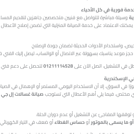
دمة فورية في كل الأحياء
ية
وسيلة مباشرة للتواصل مع فنيين متخصصين جاهزين لتقديم المساع
مكنك الاعتماد على خدمة الصيانة المنزلية التي تضمن إصلاح الأعطال ف
شخيص، واستخدام الأدوات الحديثة لضمان جودة الإصلاح.
حجز موعد يناسبك بسهولة عبر الاتصال أو الواتساب، ليصل إليك الفني ف
ل في التشغيل، اتصل الآن على
01211114528
لتحصل على دعم فني مع
ي الإسكندرية
رًا في السوق، إلا أن الاستخدام اليومي المستمر أو الإهمال في الصيان
ي مختص، فيما يلي أهم الأعطال التي تستوجب
صيانة غسالات إل جي 
و توقفها المفاجئ عن التشغيل أو عدم دوران الحلة.
و ما يسمى بالموتور
أو
حساس الغطاء
أو ضعف في التيار الكهربائي.