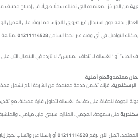
رية
من المراكز المعتمدة التي تمتلك سجلًا طويلًا في إصلاح مختلف م
عطل بدقة دون استبدال غير ضروري للأجزاء، مما يوفّر على العميل الو
إذ يمكنك التواصل في أي وقت عبر الخط الساخن
01211114528
لمتابعة ح
لماء” أو “الغسالة لا تنظف الملابس”، لا تتردد في الاتصال الآن على 
، فإنك تضمن خدمة معتمدة من الشركة الأم تشمل فحصًا 
نة الجودة للحفاظ على كفاءة الغسالة لأطول فترة ممكنة، مع تقدي
سكندرية
مثل سموحة، العجمي، المنتزه، سيدي جابر، ميامي، والمنشية
معتمد، اتصل الآن برقم
01211114528
أو راسلنا عبر واتساب لحجز زيا