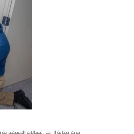
مركز صيانة إل جي غسالات الإسكندرية 