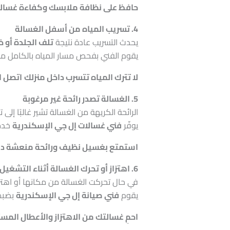
حافظ على نظافة ملابسك وكفاءة غسالت
4. تسريب المياه من أسفل الغسالة
يحدث التسريب عادة نتيجة
تلف الجلدة أو 
يقوم الفني بفحص مسار المياه بالكامل من ا
لا تترك المياه تتسرب داخل منزلك
اتصل الآن بـ 
5. الغسالة تصدر رائحة غير مرغوبة
الرائحة الكريهة من الغسالة تشير غالبًا إلى 
يوفّر
فني غسالات إل جي الإسكندرية
خدمة
استمتع بغسيل نظيف ورائحة منعشة دائ
6. اهتزاز أو تحرك الغسالة أثناء التشغيل
في حال تحركت الغسالة من مكانها أو اهتزت
يقوم
فني صيانة إل جي الإسكندرية
بضبط 
احمِ غسالتك من الاهتزاز والأعطال المست