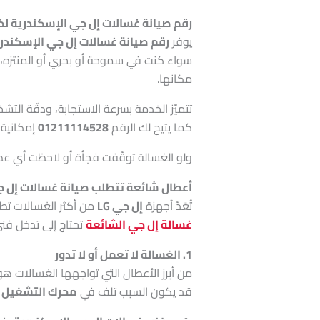
رقم صيانة غسالات إل جي الإسكندرية لخ
يوفر
رقم صيانة غسالات إل جي الإسكندر
سواء كنت في سموحة أو بحري أو المنتزه، ي
مكانها.
تتميّز الخدمة بسرعة الاستجابة، ودقّة الت
كما يتيح لك الرقم
01211114528
إمكانية 
ولو الغسالة توقّفت فجأة أو لاحظت أي عط
أعطال شائعة تتطلب صيانة غسالات إل ج
تُعَدّ أجهزة
إل جي LG
من أكثر الغسالات تطو
غسالة إل جي الشائعة
تحتاج إلى تدخل فن
1. الغسالة لا تعمل أو لا تدور
من أبرز الأعطال التي تواجهها الغسالات ه
قد يكون السبب تلف في
محرك التشغيل أ