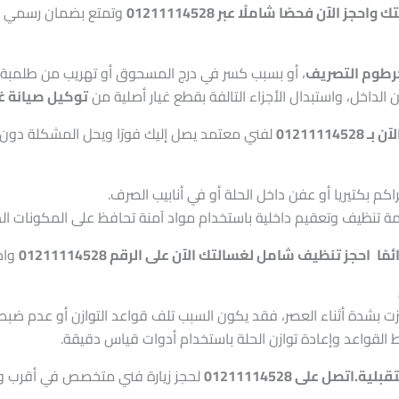
ك وا
حجز الآن فحصًا شاملًا عبر 01211114528
وتمتع بضمان رسمي عل
خرطوم التصريف
، أو بسبب كسر في درج المسحوق أو تهريب من طلمبة ا
لداخل، واستبدال الأجزاء التالفة بقطع غيار أصلية من
توكيل صيانة غسالات LG 
01211114528
لفني معتمد يصل إليك فورًا ويحل المشكلة دون ت
تراكم بكتيريا أو عفن داخل الحلة أو في أنابيب الصرف.
 تنظيف وتعقيم داخلية باستخدام مواد آمنة تحافظ على المكونات الدا
مًا
احجز تنظيف شامل لغسالتك الآن على الرقم 01211114528
واحص
 بشدة أثناء العصر، فقد يكون السبب تلف قواعد التوازن أو عدم ضبط 
القواعد وإعادة توازن الحلة باستخدام أدوات قياس دقيقة.
قبلية.
اتصل على 01211114528
لحجز زيارة فني متخصص في أقرب و