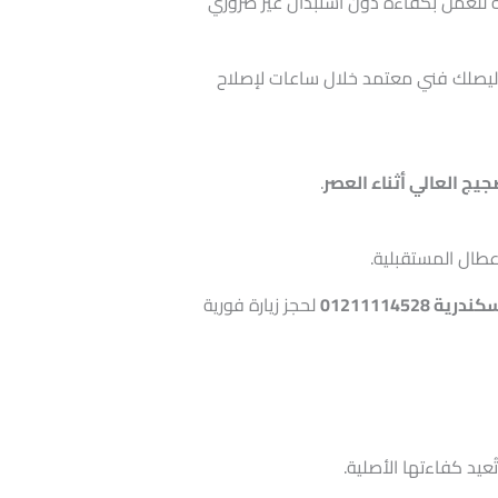
للعمل بكفاءة دون استبدال غير ضروري
يصلك فني معتمد خلال ساعات لإصلاح
جيج العالي أثناء العصر
.
أعطال المستقبلية.
0121111452
لحجز زيارة فورية
يد كفاءتها الأصلية.