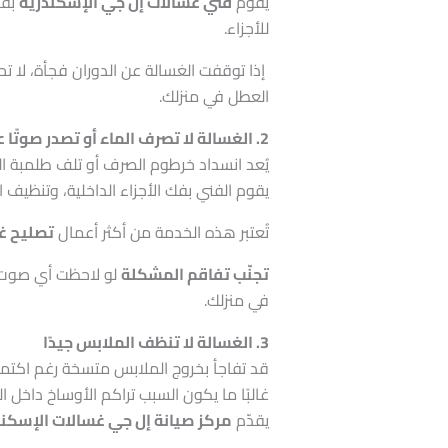
يقوم
فني غسالات إل جي الإسكندرية
بفح
للأجزاء.
إذا توقفت الغسالة عن الدوران فجأة، لا تح
العطل في منزلك.
2. الغسالة لا تصرف الماء أو تصدر صوتًا عاليًا أثناء التشغيل
يُعد انسداد خرطوم الصرف أو تلف طلمبة ال
يقوم الفني بفك الأجزاء الداخلية، وتنظيف ا
تُعتبر هذه الخدمة من أكثر أعمال
تصليح غ
تجنّب تفاقم المشكلة
لو لاحظت أي صوت غ
في منزلك.
3. الغسالة لا تنظف الملابس جيدًا
قد تفاجأ بخروج الملابس متسخة رغم اكتما
غالبًا ما يكون السبب تراكم الأوساخ داخل 
يقدّم
مركز صيانة إل جي غسالات الإسكند