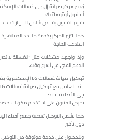
يُعتبر
مركز صيانة إل جي غسالات الإسكند
أو
فول أوتوماتيك
.
يقوم الفنيون بفحص شامل للجهاز لتحديد ال
كما يلتزم المركز بخدمة ما بعد الصيانة، 
استدعت الحاجة.
وإذا واجهت مشكلات مثل “الغسالة لا تصرف ا
الدعم الفني في أسرع وقت.
توكيل صيانة غسالات LG الإسكندرية بضمان معتمد وقطع أصلية
عند التعامل مع
توكيل صيانة غسالات LG الإسكندرية
جي الأصلية
فقط.
يحرص الفنيون على استخدام مكوّنات مضمو
كما يشمل التوكيل تغطية جميع
أحياء الإ
دون تأخير.
وللحصول على خدمة موثوقة من التوكيل ال